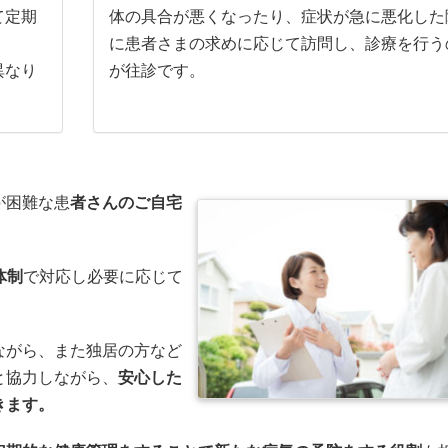
て定期
体の具合が悪くなったり、症状が急に悪化した
に患者さまの求めに応じて訪問し、診療を行う
異なり
が往診です。
が困難な患
者さんのご自宅
体制
で対応し必要に応じて
ながら、また独居の方など
と協力しながら、
安心した
きます。