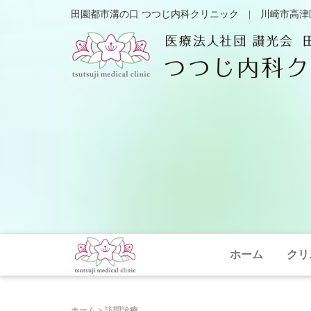
田園都市溝の口 つつじ内科クリニック | 川崎市高津
ホーム
クリ
ホーム
>
訪問診療