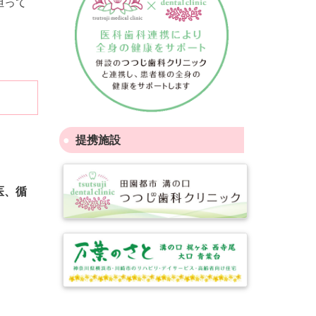
担って
提携施設
医、循