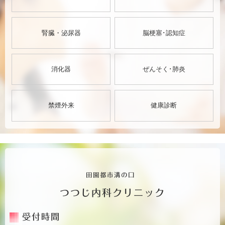
腎臓・泌尿器
脳梗塞･認知症
消化器
ぜんそく･肺炎
禁煙外来
健康診断
田園都市溝の口
つつじ内科クリニック
受付時間