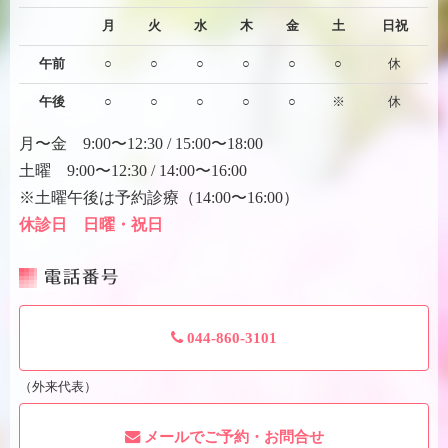
月
火
水
木
金
土
日祝
午前
○
○
○
○
○
○
休
午後
○
○
○
○
○
※
休
月〜金 9:00〜12:30 / 15:00〜18:00
土曜 9:00〜12:30 / 14:00〜16:00
※土曜午後は予約診療（14:00〜16:00）
休診日 日曜・祝日
電話番号
044-860-3101
（外来代表）
メールでご予約・お問合せ