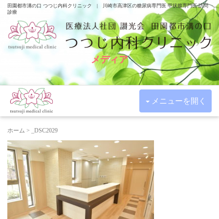
田園都市溝の口 つつじ内科クリニック | 川崎市高津区の糖尿病専門医 甲状腺専門医 訪問
診療
メディア
メニューを開く
ホーム
>
_DSC2029